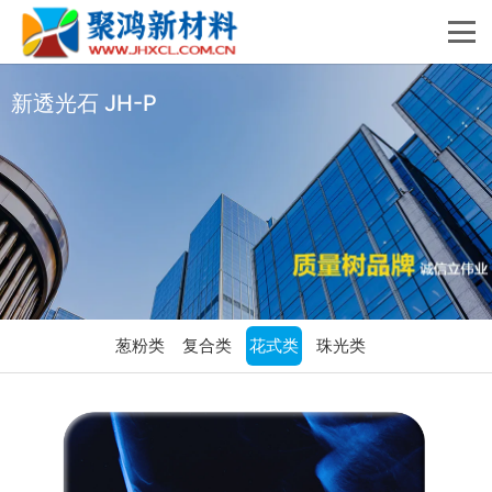
新透光石 JH-P
葱粉类
复合类
花式类
珠光类