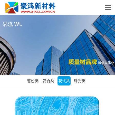
涡流 WL
葱粉类
复合类
花式类
珠光类