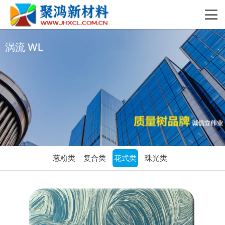
涡流 WL
葱粉类
复合类
花式类
珠光类