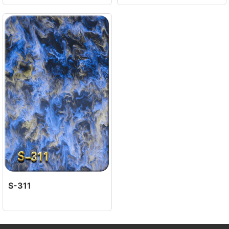
S-311