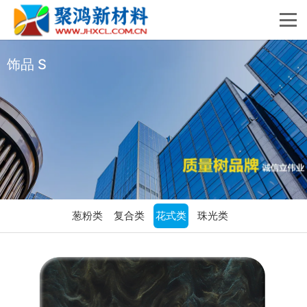
饰品 S
葱粉类
复合类
花式类
珠光类