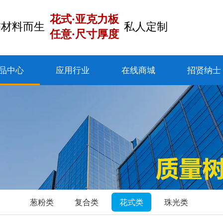
花式·亚克力板
饰材料而生
私人定制
任意·尺寸厚度
品中心
应用行业
在线商城
招贤纳士
葱粉类
复合类
花式类
珠光类