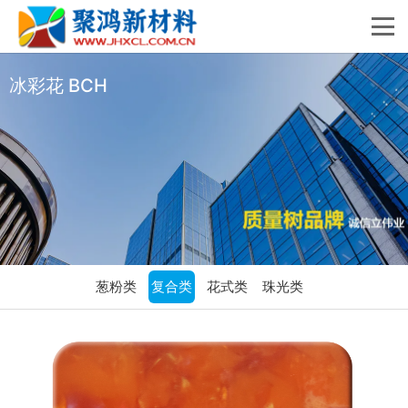
冰彩花 BCH
葱粉类
复合类
花式类
珠光类