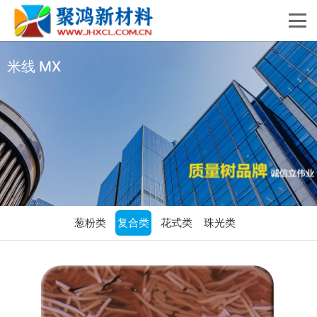
米线 MX
葱粉类
复合类
花式类
珠光类