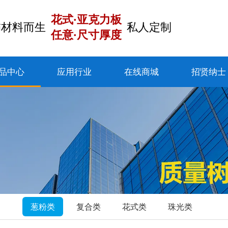
花式·亚克力板
饰材料而生
私人定制
任意·尺寸厚度
品中心
应用行业
在线商城
招贤纳士
葱粉类
复合类
花式类
珠光类