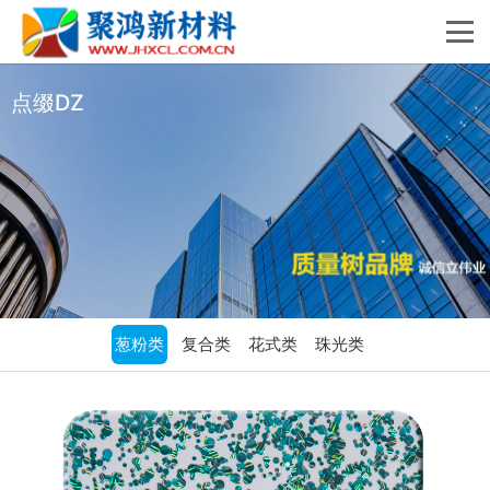
点缀DZ
葱粉类
复合类
花式类
珠光类