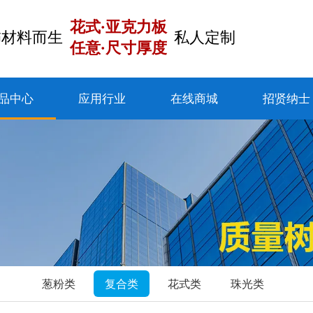
花式·亚克力板
饰材料而生
私人定制
任意·尺寸厚度
品中心
应用行业
在线商城
招贤纳士
葱粉类
复合类
花式类
珠光类