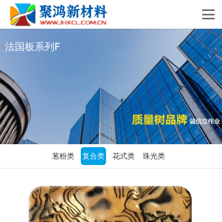
法国板系列F
葱粉类
复合类
花式类
珠光类