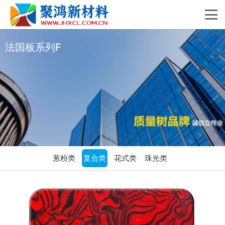
法国板系列F
葱粉类
复合类
花式类
珠光类