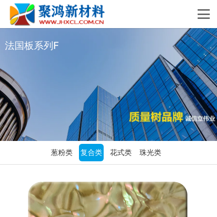
法国板系列F
葱粉类
复合类
花式类
珠光类