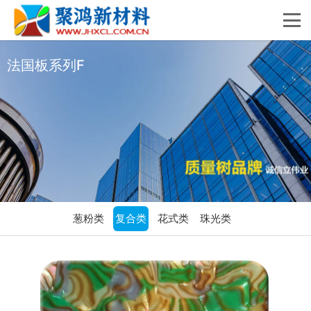
法国板系列F
葱粉类
复合类
花式类
珠光类