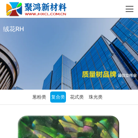
绒花RH
葱粉类
复合类
花式类
珠光类