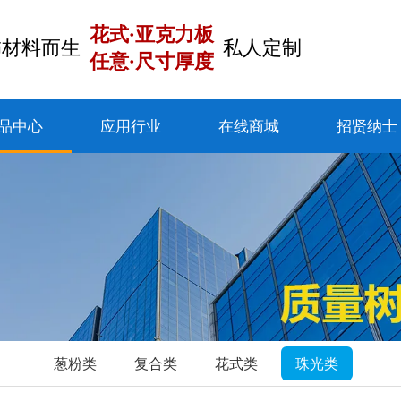
花式·亚克力板
饰材料而生
私人定制
任意·尺寸厚度
品中心
应用行业
在线商城
招贤纳士
葱粉类
复合类
花式类
珠光类