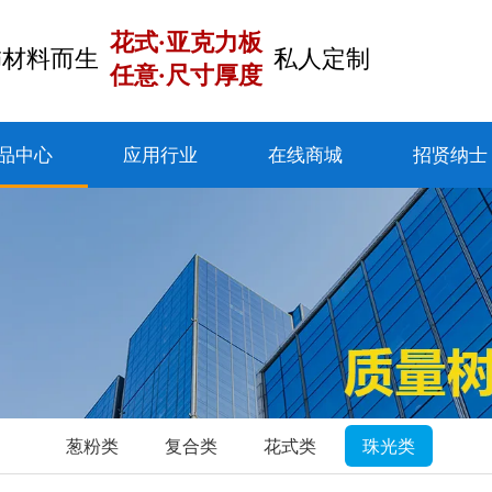
花式·亚克力板
饰材料而生
私人定制
任意·尺寸厚度
品中心
应用行业
在线商城
招贤纳士
葱粉类
复合类
花式类
珠光类