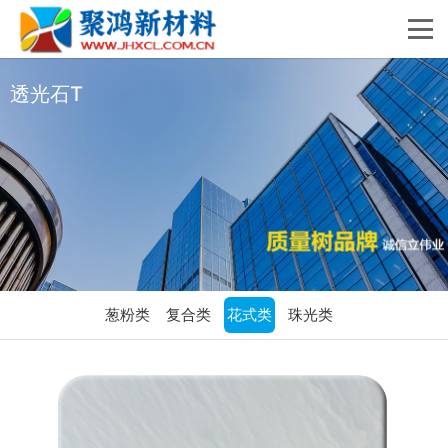
透光石T
葱粉类
复合类
花式类
珠光类