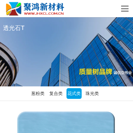
透光石T
葱粉类
复合类
花式类
珠光类