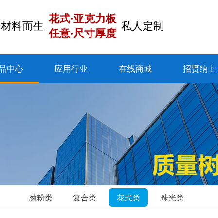
花式·亚克力板
饰材料而生
私人定制
任意·尺寸厚度
品中心
应用行业
在线商城
招贤纳士
葱粉类
复合类
花式类
珠光类