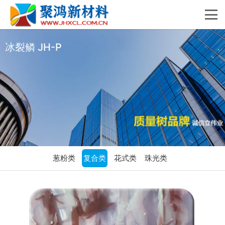
冰裂鳞 JH-P
葱粉类
复合类
花式类
珠光类