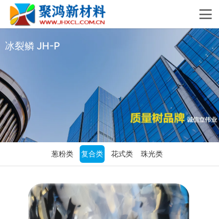
冰裂鳞 JH-P
葱粉类
复合类
花式类
珠光类