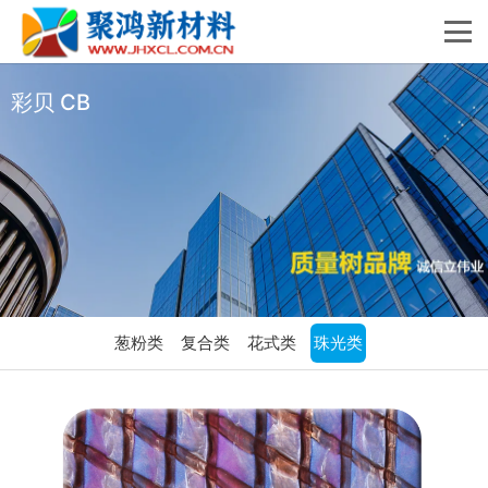
彩贝 CB
葱粉类
复合类
花式类
珠光类