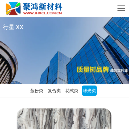
行星 XX
葱粉类
复合类
花式类
珠光类