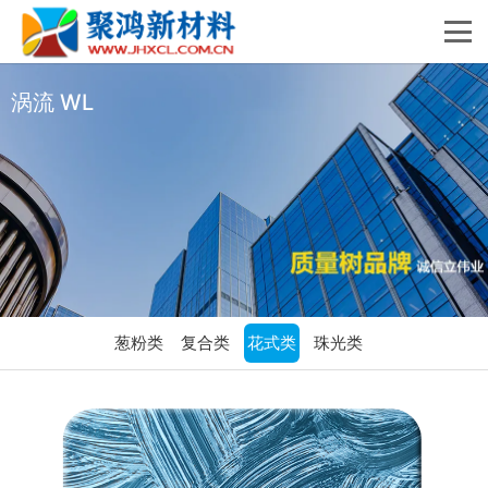
涡流 WL
葱粉类
复合类
花式类
珠光类