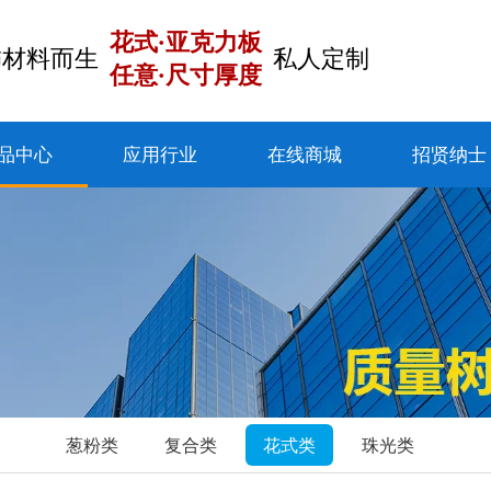
花式·亚克力板
饰材料而生
私人定制
任意·尺寸厚度
品中心
应用行业
在线商城
招贤纳士
葱粉类
复合类
花式类
珠光类