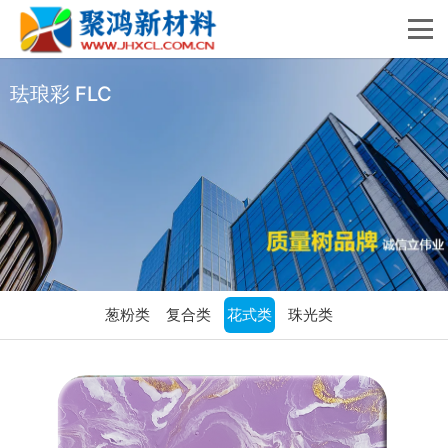
珐琅彩 FLC
葱粉类
复合类
花式类
珠光类