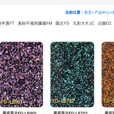
当前位置：
首页
>
产品中心
>
半透FT
葱粉不规则朦胧FM
圆点YD
九彩大片JC
点缀DZ
黑底亮片FD-LB901
黑底亮片FD-LB702
黑底亮