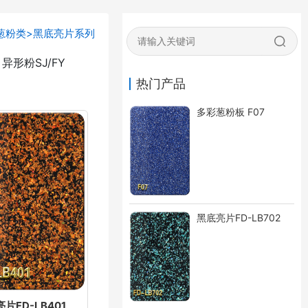
葱粉类
>
黑底亮片系列
异形粉SJ/FY
热门产品
多彩葱粉板 F07
黑底亮片FD-LB702
片FD-LB401