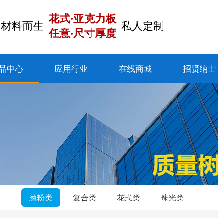
花式·亚克力板
饰材料而生
私人定制
任意·尺寸厚度
品中心
应用行业
在线商城
招贤纳士
葱粉类
复合类
花式类
珠光类