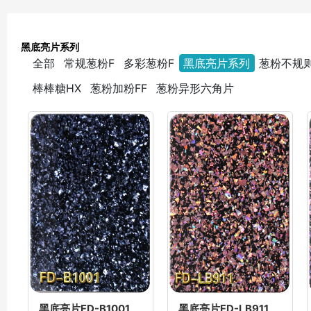
黑底亮片系列
全部
常规葱粉F
多彩葱粉F
黑底亮片系列
葱粉不规则
棒棒糖HX
葱粉加粉FF
葱粉异形六角片
黑底亮片FD-B1001
黑底亮片FD-LB911