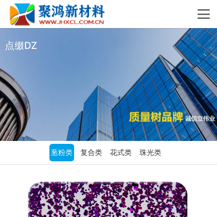
点缀DZ
葱粉类
复合类
花式类
珠光类