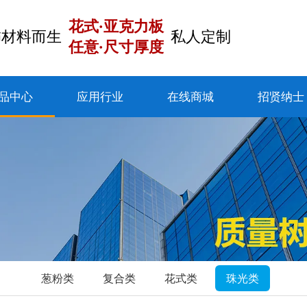
花式·亚克力板
饰材料而生
私人定制
任意·尺寸厚度
品中心
应用行业
在线商城
招贤纳士
葱粉类
复合类
花式类
珠光类