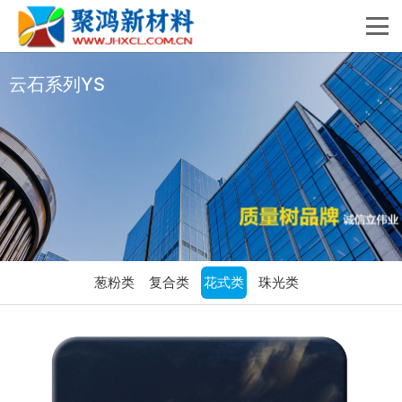
云石系列YS
葱粉类
复合类
花式类
珠光类