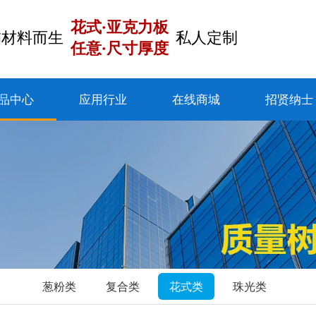
花式·亚克力板
饰材料而生
私人定制
任意·尺寸厚度
品中心
应用行业
在线商城
招贤纳士
葱粉类
复合类
花式类
珠光类