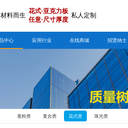
花式·亚克力板
饰材料而生
私人定制
任意·尺寸厚度
品中心
应用行业
在线商城
招贤纳士
葱粉类
复合类
花式类
珠光类