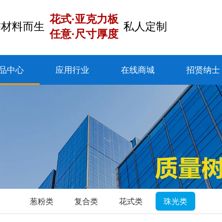
花式·亚克力板
饰材料而生
私人定制
任意·尺寸厚度
品中心
应用行业
在线商城
招贤纳士
葱粉类
复合类
花式类
珠光类