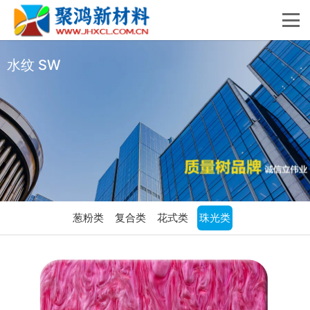
水纹 SW
葱粉类
复合类
花式类
珠光类