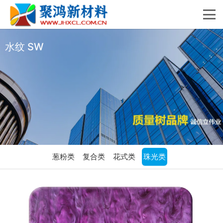
水纹 SW
葱粉类
复合类
花式类
珠光类